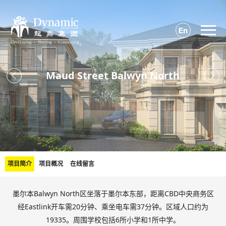

Maud Street Balwyn North


项目简介
项目概况
在线留言
墨尔本Balwyn North区坐落于墨尔本东部，距离CBD中央商务区
经Eastlink开车需20分钟、乘坐电车需37分钟。区域人口约为
19335。周围学校包括6所小学和1所中学。