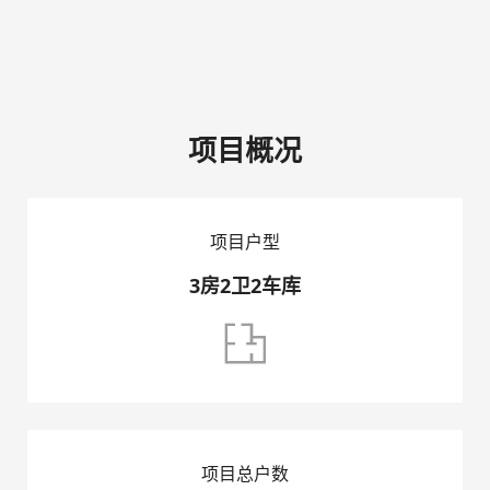
项目概况
首页
项目户型
集团简介
3房2卫2车库
开发项目

销售项目
房屋租赁
项目总户数