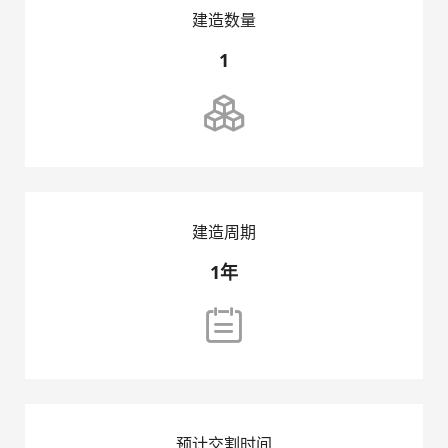
建造数量
1

首页
建造周期
集团简介
1年
开发项目

销售项目
房屋租赁
预计交割时间