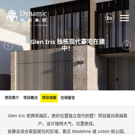

Glen Iris 独栋现代豪宅在建


中！
项目简介
项目概况
项目地图
在线留言
Glen Iris 老牌高端区，
绝好位置独立现代别墅！项目面对高端客
户，设计独特大气，位置绝佳。
安静且适合家庭居住的区域，靠近 Madeline 或 Liston 街公园、